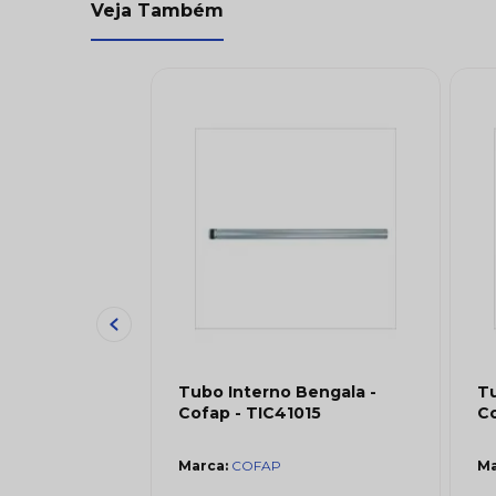
Veja Também
Bengala -
Tubo Interno Bengala -
Tu
019
Cofap - TIC41015
Co
COFAP