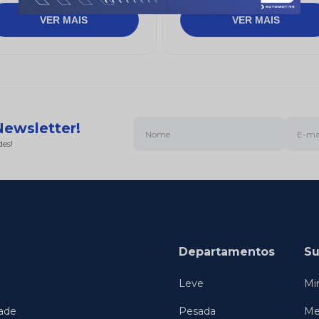
Newsletter!
des!
Departamentos
Su
Leve
Mi
dade
Pesada
Me