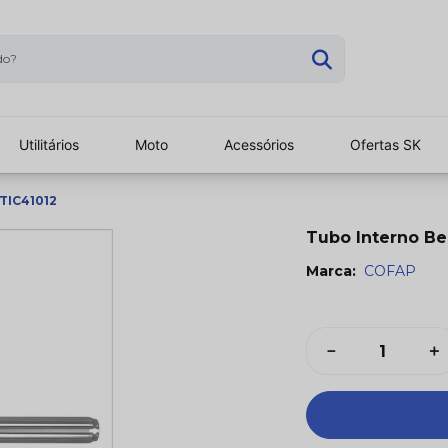
scando?
os
Utilitários
Moto
Acessórios
Ofertas SK
 TIC41012
Tubo Interno Be
Marca:
COFAP
－
＋