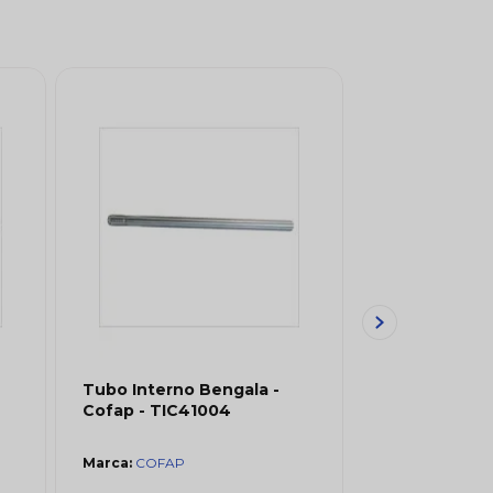
Tubo Interno Bengala -
Tubo Interno
Cofap - TIC41004
Cofap - TIC5
COFAP
COFAP