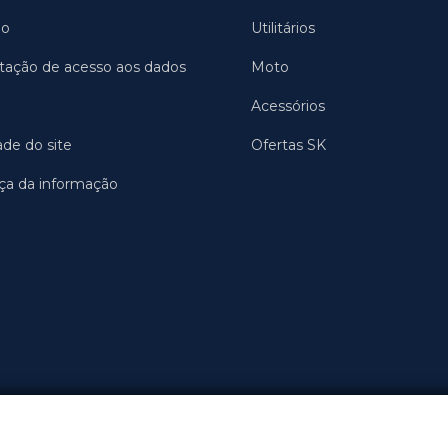
ão
Utilitários
citação de acesso aos dados
Moto
Acessórios
ade do site
Ofertas SK
nça da informação