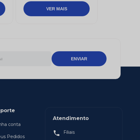
ENVIAR
porte
Atendimento
nha conta
Filiais
us Pedidos