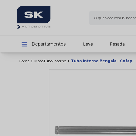
O que você está bu
Termos mais buscad
Departamentos
Leve
Pesada
1
º
calotas
2
º
limpador
home
moto
tubo interno
Tubo Interno Bengala - Cofap -
3
º
amortecedores
4
º
sna1158
5
º
rolamentos
6
º
vedador