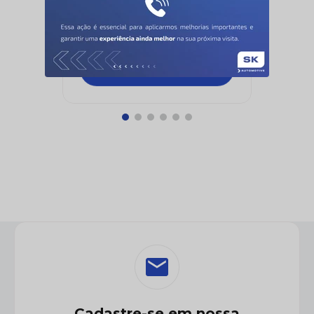
MVHX3000BR
PIONEER
Cadastre-se em nossa