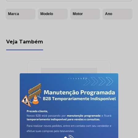
Marca
Modelo
Motor
Ano
Veja Também
Media Receiver - Pioneer -