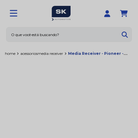
O que você está buscando?
Termos mais buscados
home
acessorios
media receiver
Media Receiver - Pioneer -
MVHX3000BR
1
º
calotas
2
º
limpador
3
º
amortecedores
4
º
sna1158
5
º
rolamentos