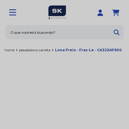
O que você está buscando?
Termos mais buscados
home
pesada
lona carreta
Lona Freio - Fras-Le - CA32XAF600
1
º
calotas
2
º
limpador
3
º
amortecedores
4
º
sna1158
5
º
rolamentos