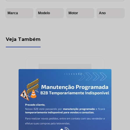
Marca
Modelo
Motor
Ano
Veja Também
Lona Freio - Lonaflex -