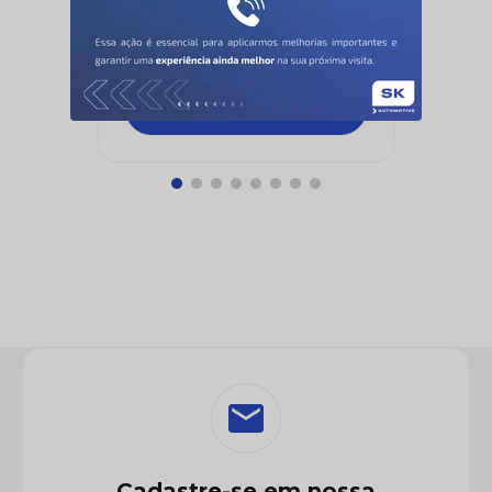
L638X
LONAFLEX
Cadastre-se em nossa