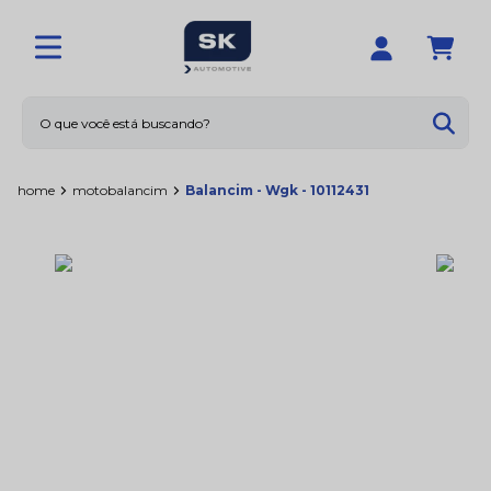
O que você está buscando?
Termos mais buscados
home
moto
balancim
Balancim - Wgk - 10112431
1
º
calotas
2
º
limpador
3
º
amortecedores
4
º
sna1158
5
º
rolamentos
6
º
vedador