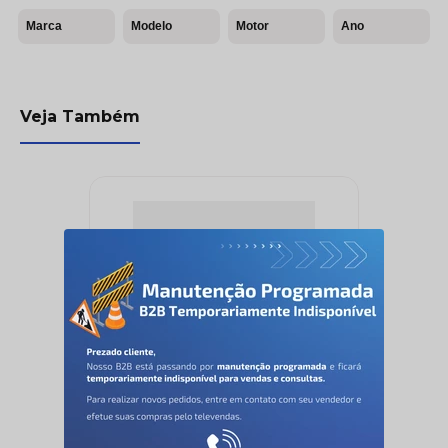
Marca
Modelo
Motor
Ano
Veja Também
Balancim - Wgk - 10112441