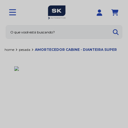
O que você está buscando?
Termos mais buscados
home
pesada
AMORTECEDOR CABINE - DIANTEIRA SUPER
1
º
calotas
2
º
limpador
3
º
amortecedores
4
º
sna1158
5
º
rolamentos