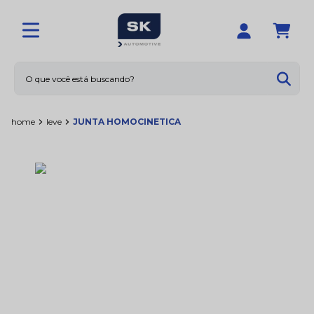
O que você está buscando?
Termos mais buscados
home
leve
JUNTA HOMOCINETICA
1
º
limpador
2
º
amortecedores
3
º
sna1158
4
º
rolamentos