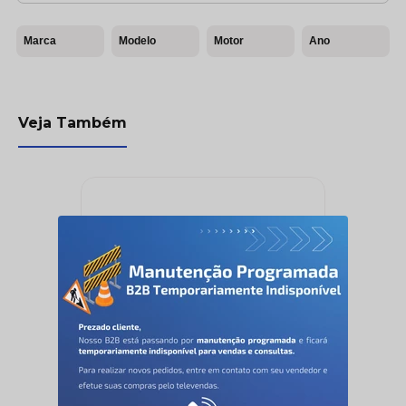
Marca
Modelo
Motor
Ano
Veja Também
Lona Freio - Lonaflex -