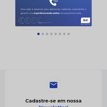
L638X