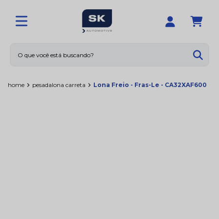
O que você está buscando?
Termos mais buscados
home
pesada
lona carreta
Lona Freio - Fras-Le - CA32XAF600
1
º
calotas
2
º
limpador
3
º
amortecedores
4
º
sna1158
5
º
rolamentos
6
º
vedador