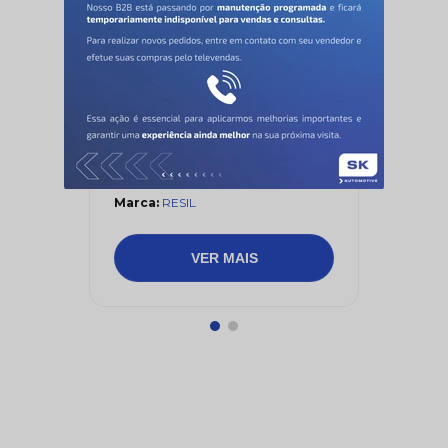
Extintor 6 Kg - Resil -
139891700
RESIL