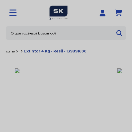
O que você está buscando?
Termos mais buscados
home
Extintor 4 Kg - Resil - 139891600
1
º
calotas
2
º
limpador
3
º
amortecedores
4
º
sna1158
5
º
rolamentos